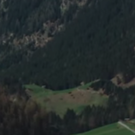
n
Over 
deo's