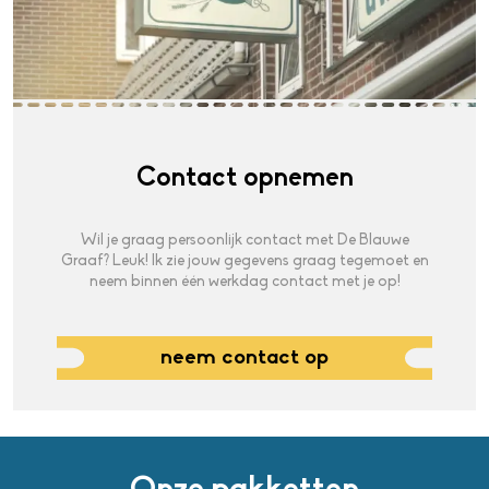
Pakketten
Contact opnemen
Wil je graag persoonlijk contact met De Blauwe
Onze trouwvideo's
Graaf? Leuk! Ik zie jouw gegevens graag tegemoet en
neem binnen één werkdag contact met je op!
Over de Blauwe Graaf
neem contact op
Contact