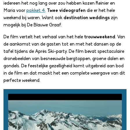
Over de Blauwe Graaf
iedereen het nog lang over zou hebben kozen Reinier en
Maria voor
pakket 4
.
Twee videografen
die er het hele
weekend bij waren. Want ook
destination weddings
zijn
mogelijk bij De Blauwe Graaf.
Contact
De film vertelt het verhaal van het hele
trouwweekend
. Van
de aankomst van de gasten tot en met het dansen op de
tafel tijdens de Après Ski-party. De film bevat spectaculaire
dronebeelden van besneeuwde bergtoppen, groene dalen en
gondels. De feestelijke gezelligheid komt uitgebreid aan bod
in de film en dat maakt het een complete weergave van dit
perfecte weekend.