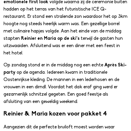
emotionele first look
volgde waarna zij de ceremonie buiten
hadden op het terras van het futuristische ICE Q-
restaurant. Er stond een stralende zon waardoor het op 3km
hoogte nog steeds heerlijk warm was. Een gezellige borrel
met culinaire hapjes volgde. Aan het einde van de middag
stapten
Reinier en Maria op de ski’s
terwijl de gasten hun
uitzwaaiden. Afsluitend was er een diner met een feest in
het hotel.
Op zondag stond er in de middag nog een echte
Après Ski-
party
op de agenda. Iedereen kwam in traditionele
Oostenrijkse kleding. De mannen in een lederhosen en de
vrouwen in een dirndl. Voordat het dak eraf ging werd er
Pakketten
gezamenlijk schnitzel gegeten. Een goed feestje als
afsluiting van een geweldig weekend.
Onze trouwvideo's
Reinier & Maria kozen voor pakket 4
Aangezien dit de perfecte bruiloft moest worden waar